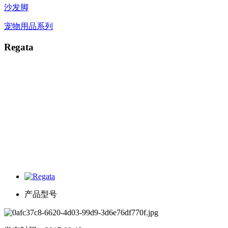
沙发脚
宠物用品系列
Regata
产品型号