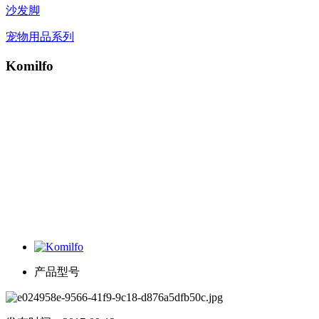
沙发脚
宠物用品系列
Komilfo
产品型号