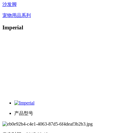
沙发脚
宠物用品系列
Imperial
产品型号