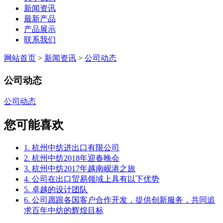
新闻资讯
最新产品
产品展示
联系我们
网站首页
>
新闻资讯
>
公司动态
公司动态
公司动态
您可能喜欢
1. 杭州中纺进出口有限公司
2. 杭州中纺2018年迎春晚会
3. 杭州中纺2017年越南岘港之旅
4. 公司在出口贸易领域上具有以下优势
5. 卓越的设计团队
6. 公司愿跟各国客户合作开发，提供创新服务，共同追
求百年中纺的辉煌目标