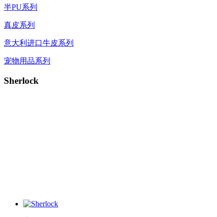
半PU系列
真皮系列
意大利进口牛皮系列
宠物用品系列
Sherlock