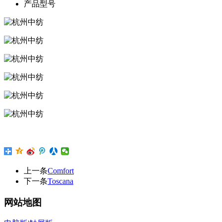
产品型号
上一条
Comfort
下一条
Toscana
网站地图