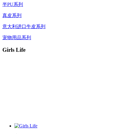
半PU系列
真皮系列
意大利进口牛皮系列
宠物用品系列
Girls Life